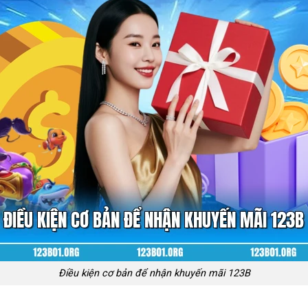
Điều kiện cơ bản để nhận khuyến mãi 123B