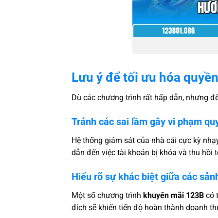
Lưu ý để tối ưu hóa quyề
Dù các chương trình rất hấp dẫn, nhưng đ
Tránh các sai lầm gây vi phạm qu
Hệ thống giám sát của nhà cái cực kỳ nhạy
dẫn đến việc tài khoản bị khóa và thu hồi 
Hiểu rõ sự khác biệt giữa các sả
Một số chương trình
khuyến mãi 123B
có 
đích sẽ khiến tiến độ hoàn thành doanh th