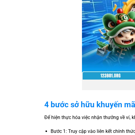
4 bước sở hữu khuyến mã
Để hiện thực hóa việc nhận thưởng về ví, k
Bước 1: Truy cập vào liên kết chính th