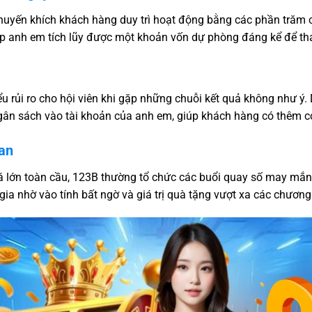
khuyến khích khách hàng duy trì hoạt động bằng các phần trăm 
p anh em tích lũy được một khoản vốn dự phòng đáng kể để tha
ểu rủi ro cho hội viên khi gặp những chuỗi kết quả không như ý.
gân sách vào tài khoản của anh em, giúp khách hàng có thêm cơ
ian
á lớn toàn cầu, 123B thường tổ chức các buổi quay số may mắn vớ
gia nhờ vào tính bất ngờ và giá trị quà tặng vượt xa các chương