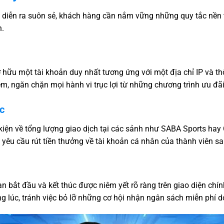
 diễn ra suôn sẻ, khách hàng cần nắm vững những quy tắc nền t
h.
 hữu một tài khoản duy nhất tương ứng với một địa chỉ IP và t
 em, ngăn chặn mọi hành vi trục lợi từ những chương trình ưu đã
c
 kiện về tổng lượng giao dịch tại các sảnh như SABA Sports h
 yêu cầu rút tiền thưởng về tài khoản cá nhân của thành viên sa
an bắt đầu và kết thúc được niêm yết rõ ràng trên giao diện ch
ng lúc, tránh việc bỏ lỡ những cơ hội nhận ngân sách miễn phí d