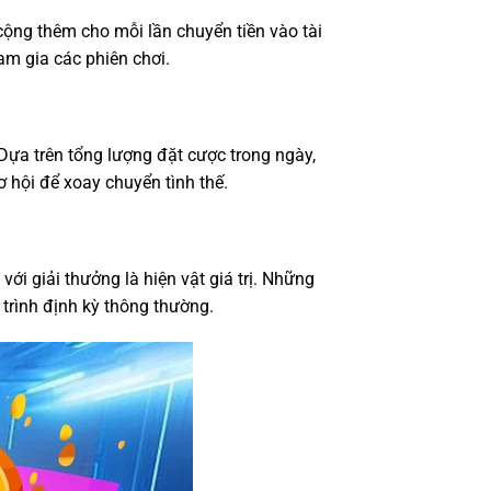
cộng thêm cho mỗi lần chuyển tiền vào tài
m gia các phiên chơi.
 Dựa trên tổng lượng đặt cược trong ngày,
 hội để xoay chuyển tình thế.
i giải thưởng là hiện vật giá trị. Những
 trình định kỳ thông thường.