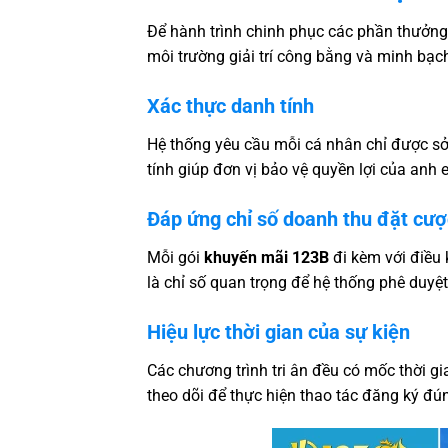
Để hành trình chinh phục các phần thưởng
môi trường giải trí công bằng và minh bạc
Xác thực danh tính
Hệ thống yêu cầu mỗi cá nhân chỉ được sở
tính giúp đơn vị bảo vệ quyền lợi của anh
Đáp ứng chỉ số doanh thu đặt cượ
Mỗi gói
khuyến mãi 123B
đi kèm với điều
là chỉ số quan trọng để hệ thống phê duyệt
Hiệu lực thời gian của sự kiện
Các chương trình tri ân đều có mốc thời gi
theo dõi để thực hiện thao tác đăng ký đú