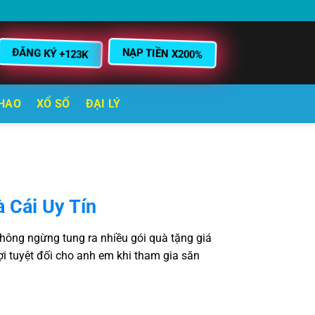
NẠP TIỀN X200%
ĐĂNG KÝ +123K
THAO
XỔ SỐ
ĐẠI LÝ
 Cái Uy Tín
hông ngừng tung ra nhiều gói quà tặng giá
ợi tuyệt đối cho anh em khi tham gia săn