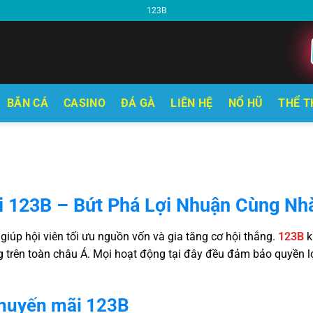
123B
BẮN CÁ
CASINO
ĐÁ GÀ
LIÊN HỆ
NỔ HŨ
THỂ 
 123B – Bứt Phá Lợi Nhuận Cùng Nhà
giúp hội viên tối ưu nguồn vốn và gia tăng cơ hội thắng.
123B
k
ng trên toàn châu Á. Mọi hoạt động tại đây đều đảm bảo quyền l
khuyến mãi 123B