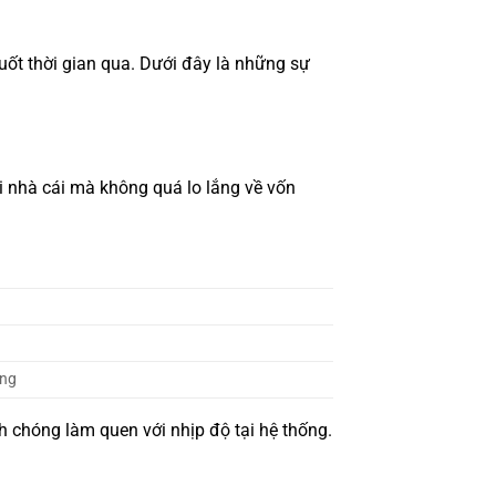
uốt thời gian qua. Dưới đây là những sự
i nhà cái mà không quá lo lắng về vốn
ông
h chóng làm quen với nhịp độ tại hệ thống.