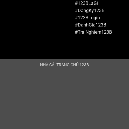
#123BLaGi
#DangKy123B
#123BLogin
#DanhGia123B
#TraiNghiem123B
NHÀ CÁI TRANG CHỦ 123B