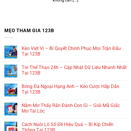
không cần [...]
MẸO THAM GIA 123B
Kèo Việt Vị – Bí Quyết Chinh Phục Mọi Trận Đấu
Tại 123B
Không
có
Tin Thể Thao 24h – Cập Nhật Dữ Liệu Nhanh Nhất
bình
luận
Tại 123B
ở
Kèo
Không
Việt
có
Bóng Đá Ngoại Hạng Anh – Kèo Cược Hấp Dẫn
Vị
bình
–
luận
Tại 123B
Bí
ở
Quyết
Tin
Không
Chinh
Thể
có
Nằm Mơ Thấy Rắn Đánh Con Gì – Giải Mã Giấc
Phục
Thao
bình
Mọi
24h
luận
Mơ Tài Lộc
Trận
–
ở
Đấu
Cập
Bóng
Không
Tại
Nhật
Đá
có
Cách Nuôi Lô Số Đề Hiệu Quả – Bí Kíp Chiến
123B
Dữ
Ngoại
bình
Liệu
Hạng
luận
Thắng Tại 123B