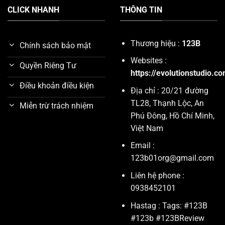
CLICK NHANH
THÔNG TIN
Thương hiệu :
123B
Chính sách bảo mật
Websites :
Quyền Riêng Tư
https://evolutionstudio.c
Điều khoản điều kiện
Địa chỉ : 20/21 đường
TL28, Thạnh Lộc, An
Miễn trừ trách nhiệm
Phú Đông, Hồ Chí Minh,
Việt Nam
Email :
123b01org@gmail.com
Liên hệ phone :
0938452101
Hastag : Tags: #123B
#123b #123BReview